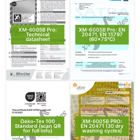
XM-6005B Pro:
XM-6005B Pro: EN
Technical
20471, EN 15797
datasheet
(60×75°C)
Oeko-Tex 100
XM-6005B PRO:
Standard (scan QR
EN 20471 (30 dry
for full info)
washing cycles)