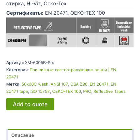
стирка, Hi-Viz, Oeko-Tex
Сертификаты:
EN 20471, OEKO-TEX 100
Артикул:
XM-6005B-Pro
Категория:
Пришивные светоотражающие ленты | EN
20471
Метки:
50x60C wash
,
ANSI 107
,
CSA Z96
,
EN 20471
,
EN
20471 tape
,
ISO 15797
,
OEKO-TEX 100
,
PRO
,
Reflective Tapes
Add to quote
Описание