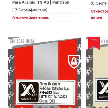
Para Aramid, 1% AS | РипСтоп
(6 Серт
( 7 Сертификатов)
Огнесто
Огнестойкая ткань
лента
New