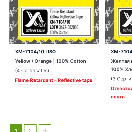
XM-7104/10 LISO
XM-7104
Yellow / Orange | 100% Cotton
Желтая 
100% Хл
(4 Certificates)
(3 Серт
Flame Retardant – Reflective tape
Огнесто
лента
1
2
→