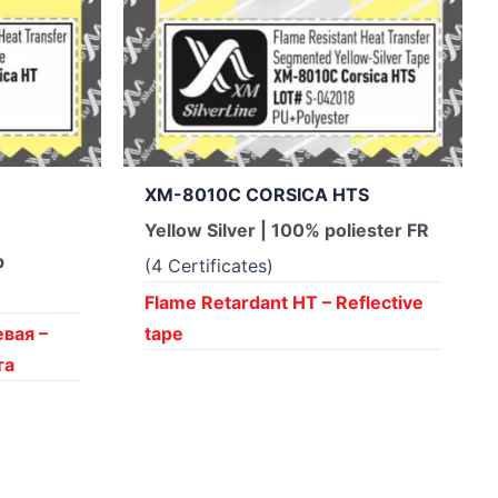
XM-8010C CORSICA HTS
Yellow Silver | 100% poliester FR
р
(4 Certificates)
Flame Retardant HT – Reflective
вая –
tape
та