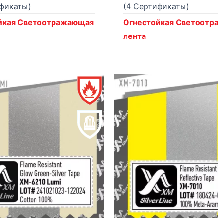
ификаты)
(4 Сертификаты)
йкая Светоотражающая
Огнестойкая Светоот
лента