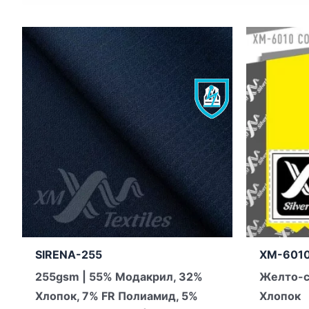
SIRENA-255
XM-6010
255gsm | 55% Модакрил, 32%
Желто-с
Хлопок, 7% FR Полиамид, 5%
Хлопок