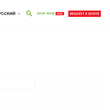
Поиск
УССКИЙ
SHOP NOW
REQUEST A QUOTE
NEW