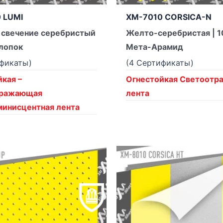
 LUMI
XM-7010 CORSICA-N
 свечение серебристый
Желто-серебристая | 
Хлопок
Мета-Арамид
ификаты)
(4 Сертификаты)
кая –
Огнестойкая Светоот
тражающая
лента
инисцентная лента