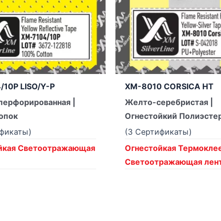
/10P LISO/Y-P
XM-8010 CORSICA HT
перфорированная |
Желто-серебристая |
опок
Огнестойкий Полиэсте
ификаты)
(3 Сертификаты)
йкая Светоотражающая
Огнестойкая Термоклее
Светоотражающая лен