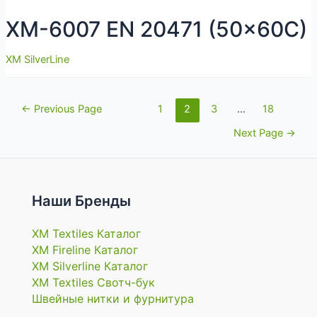
XM-6007 EN 20471 (50x60C)
XM SilverLine
Навигация
←
Previous Page
1
2
3
…
18
по
Next Page
→
записям
Наши Бренды
XM Textiles Каталог
XM Fireline Каталог
XM Silverline Каталог
XM Textiles Свотч-бук
Швейные нитки и фурнитура