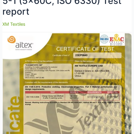
5-1 (5x60C, ISO 6330) Test
report
XM Textiles